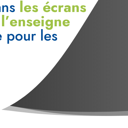
dans
les écrans
e
l’enseigne
e
pour les